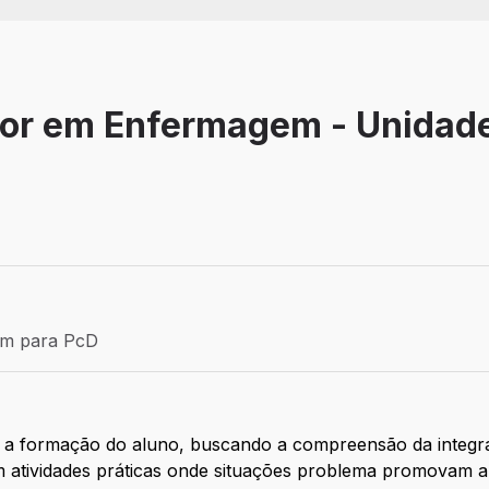
rior em Enfermagem - Unidad
Estágio
ém para PcD
para PcD
a a formação do aluno, buscando a compreensão da integra
 atividades práticas onde situações problema promovam a 