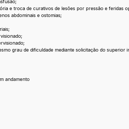
nsfusão;
ia e troca de curativos de lesões por pressão e feridas op
renos abdominais e ostomias;
iais;
visionado;
rvisionado;
esmo grau de dificuldade mediante solicitação do superior i
em andamento