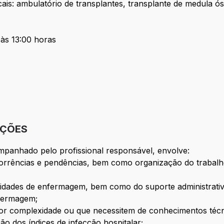
ais: ambulatório de transplantes, transplante de medula óss
 às 13:00 horas
IÇÕES
ompanhado pelo profissional responsável, envolve:
ocorrências e pendências, bem como organização do traba
idades de enfermagem, bem como do suporte administrativ
nfermagem;
 complexidade ou que necessitem de conhecimentos técni
o dos índices de infecção hospitalar;