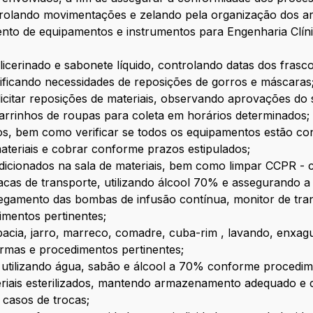
ntrolando movimentações e zelando pela organização dos a
nto de equipamentos e instrumentos para Engenharia Clín
licerinado e sabonete líquido, controlando datas dos frascos
ficando necessidades de reposições de gorros e máscaras
licitar reposições de materiais, observando aprovações do 
carrinhos de roupas para coleta em horários determinados;
s, bem como verificar se todos os equipamentos estão cone
ateriais e cobrar conforme prazos estipulados;
icionados na sala de materiais, bem como limpar CCPR - ca
macas de transporte, utilizando álcool 70% e assegurando 
gamento das bombas de infusão contínua, monitor de trans
mentos pertinentes;
 - bacia, jarro, marreco, comadre, cuba-rim , lavando, enx
mas e procedimentos pertinentes;
, utilizando água, sabão e álcool a 70% conforme procedim
ateriais esterilizados, mantendo armazenamento adequado 
casos de trocas;