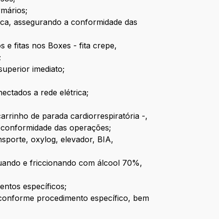
rmários;
ica, assegurando a conformidade das
 e fitas nos Boxes - fita crepe,
;
superior imediato;
ctados a rede elétrica;
rrinho de parada cardiorrespiratória -,
a conformidade das operações;
porte, oxylog, elevador, BIA,
aguando e friccionando com álcool 70%,
entos específicos;
e conforme procedimento específico, bem