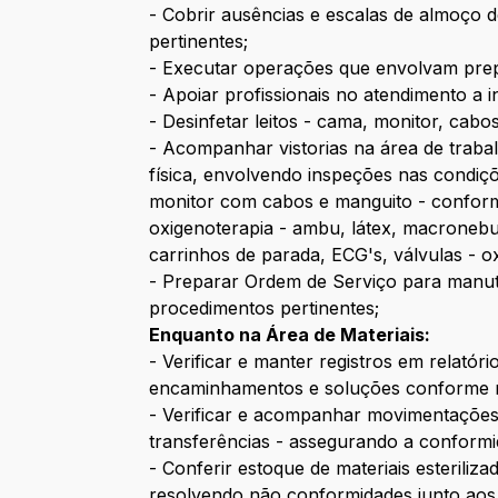
- Cobrir ausências e escalas de almoço
pertinentes;
- Executar operações que envolvam pre
- Apoiar profissionais no atendimento a 
- Desinfetar leitos - cama, monitor, cab
- Acompanhar vistorias na área de traba
física, envolvendo inspeções nas condiç
monitor com cabos e manguito - conforme
oxigenoterapia - ambu, látex, macronebuli
carrinhos de parada, ECG's, válvulas - o
- Preparar Ordem de Serviço para manut
procedimentos pertinentes;
Enquanto na Área de Materiais:
- Verificar e manter registros em relató
encaminhamentos e soluções conforme n
- Verificar e acompanhar movimentações d
transferências - assegurando a conform
- Conferir estoque de materiais esteril
resolvendo não conformidades junto aos 