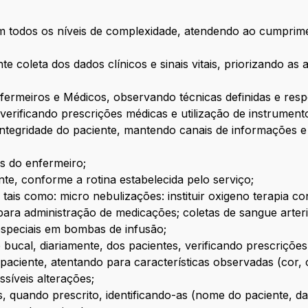
e em todos os níveis de complexidade, atendendo ao cumpr
te coleta dos dados clínicos e sinais vitais, priorizando as
nfermeiros e Médicos, observando técnicas definidas e respe
 verificando prescrições médicas e utilização de instrumen
e integridade do paciente, mantendo canais de informações e
s do enfermeiro;
te, conforme a rotina estabelecida pelo serviço;
 tais como: micro nebulizações: instituir oxigeno terapia 
ara administração de medicações; coletas de sangue arteria
especiais em bombas de infusão;
bucal, diariamente, dos pacientes, verificando prescrições
 paciente, atentando para características observadas (cor,
síveis alterações;
s, quando prescrito, identificando-as (nome do paciente, dat