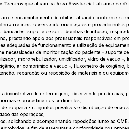
 de Técnicos que atuam na Área Assistencial, atuando con
paro e encaminhamento de óbitos, atuando conforme norm
intercorrências, observando orientações e procedimentos p
os, bancadas, suporte de soro, bombas de infusão, respirado
lho, prestando apoio aos profissionais responsáveis em pr
ões adequadas de funcionamento e utilização de equipamento
 necessidades de monitorização do paciente - suporte de 
zador, micronebulizador, umidificador, vidro de vácuo -, l
xigênio, ar comprimido e vácuo -, fluxômetro de oxigênio, 
enção, reparação ou reposição de materiais e ou equipa
rio administrativo de enfermagem, observando pendências, p
ormas e procedimentos pertinentes;
e rouparia - conjuntos privativos e distribuição de enxov
idade das operações;
izados, solicitando e acompanhando reposições junto ao CME
envolvidos, a fim de assegurar a conformidade dos proces