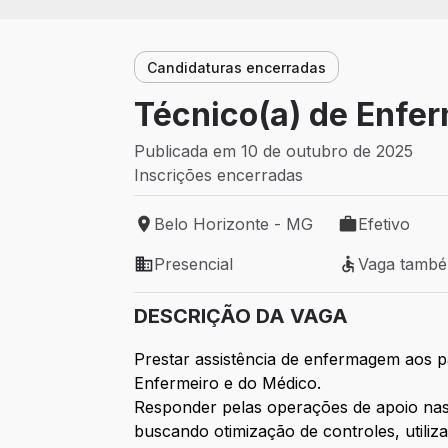
Candidaturas encerradas
Técnico(a) de Enfer
Publicada em 10 de outubro de 2025
Inscrições encerradas
Belo Horizonte - MG
Efetivo
Local de trabalho: Belo Horizonte - MG
Tipo de vaga: 
Presencial
Vaga tamb
Modelo de trabalho: Presencial
Vaga também 
DESCRIÇÃO DA VAGA
Prestar assistência de enfermagem aos p
Enfermeiro e do Médico.
Responder pelas operações de apoio nas
buscando otimização de controles, utili