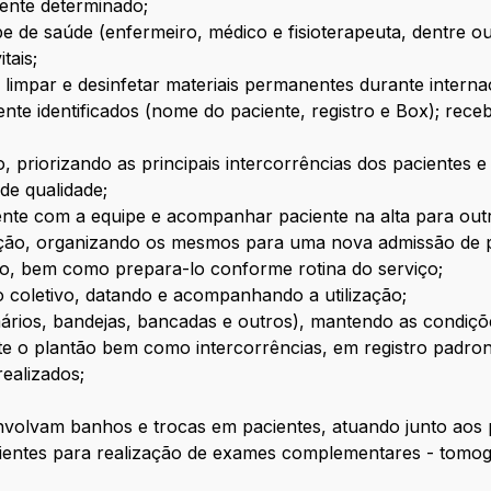
ente determinado;
 de saúde (enfermeiro, médico e fisioterapeuta, dentre ou
tais;
limpar e desinfetar materiais permanentes durante internaçã
ente identificados (nome do paciente, registro e Box); rece
o, priorizando as principais intercorrências dos pacientes 
 de qualidade;
ente com a equipe e acompanhar paciente na alta para outr
ização, organizando os mesmos para uma nova admissão de 
ito, bem como prepara-lo conforme rotina do serviço;
o coletivo, datando e acompanhando a utilização;
rios, bandejas, bancadas e outros), mantendo as condiçõe
ante o plantão bem como intercorrências, em registro padr
realizados;
volvam banhos e trocas em pacientes, atuando junto aos p
ientes para realização de exames complementares - tomogr